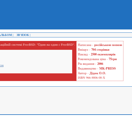
ЛЬБОМ |
ЗВ'ЯЗОК |
аційній системі FreeBSD: "Один на один с FreeBSD".
російською мовою
Написана -
704 сторінки
Вміщує -
2500 екземплярів
Наклад -
75грн
Рекомендована ціна -
2006
Рік видання -
сок
MK-PRESS
Видавництво -
Дідок О.О.
Автор -
ISBN 966-8806-00-X