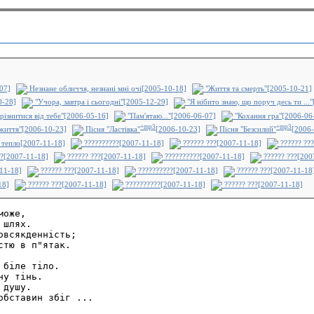
07]
Незнане обличчя, незнані мні очі[2005-10-18]
"Життя та смерть"[2005-10-21]
0-28]
"Учора, завтра і сьогодні"[2005-12-29]
"Я нібито знаю, що поруч десь ти ...
різнитися від тебе"[2006-05-16]
"Пам'ятаю..."[2006-06-07]
"Кохання гра"[2006-06
+mp3
+mp3
життя"[2006-10-23]
Пісня "Ластівка"
[2006-10-23]
Пісня "Безсилий"
[2006-
тепло[2007-11-18]
??????????[2007-11-18]
?????? ???[2007-11-18]
?????? ??
?[2007-11-18]
?????? ???[2007-11-18]
??????????[2007-11-18]
?????? ???[200
11-18]
?????? ???[2007-11-18]
??????????[2007-11-18]
?????? ???[2007-11-18
18]
?????? ???[2007-11-18]
??????????[2007-11-18]
?????? ???[2007-11-18]
оже,

шлях.

всякденність;

тю в п"ятак.

біле тіло.

у тінь.

душу.

бставин збіг ...
