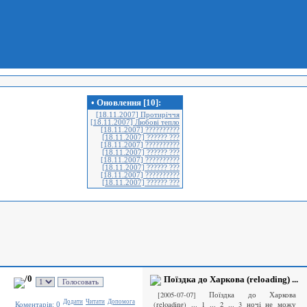
• Оновлення [10]:
[18.11.2007] Протиріччя
[18.11.2007] Любові тепло
[18.11.2007] ??????????
[18.11.2007] ?????? ???
[18.11.2007] ??????????
[18.11.2007] ?????? ???
[18.11.2007] ??????????
[18.11.2007] ?????? ???
[18.11.2007] ??????????
[18.11.2007] ?????? ???
/0
Поїздка до Харкова (reloading) ...
[2005-07-07] Поїздка до Харкова
Додати
Читати
Допомога
(reloading) ... 1 ... 2 ... 3 ночі не можу
Коментарiв: 0