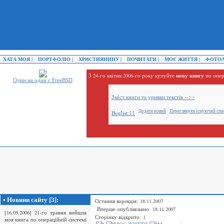
ХАТА МОЯ |
ПОРТФОЛІО |
ХРИСТИЯНИНУ |
ПОЧИТАТИ |
МОЄ ЖИТТЯ |
ФОТОА
нову книгу
З 24-го квітня 2006-го року купуйте
по опер
Один на один с FreeBSD
Зміст книги та уривки текстів -->>
Додати новий
Переглянути існуючий спи
Buglist:11
• Новини сайту [3]:
Остання корекція: 18.11.2007
Вперше опубліковано: 18.11.2007
[16.05.2006] 21-го травня вийшла
Сторінку відкрито: 1
моя книга по операційній системі