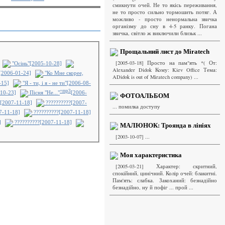
смикнути очей. Не то якісь переживання,
не то просто сильно тормошить потяг. А
можливо - просто ненормальна звичка
організму до сну в 4-5 ранку. Погана
звичка, світло ж виключили близьк ...
Прощальний лист до Miratech
[2005-03-18] Просто на пам"ять *( От:
"Осінь"[2005-10-28]
Alexander Didok Кому: Kiev Office Тема:
"[2006-01-24]
"Ко Мне скорее,
ADidok is out of Miratech company) ...
-15]
"Я - ти, і я - не ти"[2006-08-
+mp3
10-23]
Пісня "Не..."
[2006-
ФОТОАЛЬБОМ
?[2007-11-18]
??????????[2007-
... помилка доступу
7-11-18]
??????????[2007-11-18]
]
??????????[2007-11-18]
МАЛЮНОК: Троянда в лініях
[2003-10-07] ...
Моя характеристика
[2005-03-21] Характер: скритний,
спокійний, цинічний. Колір очей: блакитні.
Пам'ять: слабка. Закоханий: безнадійно
безнадійно, ну й пофіг ... прой ...