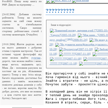
МОЄ ЖИТТЯ
Моя поезія
FreeBSD. Пишу нову книгу по
PHP. Дякую за підтримку ...
??????????
[24.02.2006] Добавив систему
рейтингiв. Тепер ви можете
оцiнити на свiй смак кожну
статтю за п'ятибальною
Інше в підрозділі :
системою. Скоро напишу
"Блакитний погляд, марення очей ?"[2005-10-
сторiнку рейтингових статей i
систему коментарiв. Очiкуйте)
"Сирота"[2005-10-28]
"Між нами..."[2005-1
+mp3
друг, прийди!"
[2006-01-24]
"Не можу я 
[19.01.2006] Життя радісне, коли
29]
"Не думаючи жити/філософія сучасного 
на нього дивишся з добрими
10-28]
Протиріччя[2007-11-18]
Любові 
очима і гарним настроєм). Так от
останні чудові фотографії від
11-18]
?????? ???[2007-11-18]
?????????
мене можна знайти
,
тутечки
?????? ???[2007-11-18]
??????????[2007-
доречі, там можна знайти і мене,
?????? ???[2007-11-18]
??????????[2007-11-
якщо когось зацікавить це)).
Ммм. Дя - поповнив рахунок на
хостинг ще на рік, збільшивши
Він протиріччя у собі знайти не м
пакет)) Тепер у мну 3гіга місця,
Хоча гармонія від нього - вічний 
багато піддоменів, достатньо баз
Знайти і втратити - не ціль, а по
данних і навіть можливість
Почутеє забути - прокляття цінніс
повісити декілька доменів у себе
- не погано, коротко кажучи. Ну
добре, досить, ато вже не новина
В холодний день він не зігріє її 
- а ціла стаття про моє життя-
У теплий день не знайде прохолодн
буття)) Заходьте ще)
Жага і спрага побиває його тіло, 
Кохання й втрати, серце, біль - о