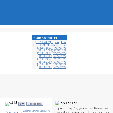
• Оновлення [10]:
[18.11.2007] Протиріччя
[18.11.2007] Любові тепло
[18.11.2007] ??????????
[18.11.2007] ?????? ???
[18.11.2007] ??????????
[18.11.2007] ?????? ???
[18.11.2007] ??????????
[18.11.2007] ?????? ???
[18.11.2007] ??????????
[18.11.2007] ?????? ???
/1145
?????? ???
[2007-11-18] Відсутність зла Безмежність
Додати
Читати
Допомога
часу Ледь чутний шепіт Теплих слів Твоя
Коментарiв: 0