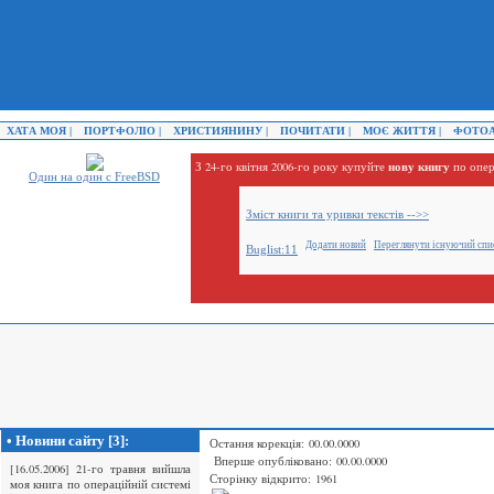
ХАТА МОЯ |
ПОРТФОЛІО |
ХРИСТИЯНИНУ |
ПОЧИТАТИ |
МОЄ ЖИТТЯ |
ФОТОА
нову книгу
З 24-го квітня 2006-го року купуйте
по опер
Один на один с FreeBSD
Зміст книги та уривки текстів -->>
Додати новий
Переглянути існуючий спи
Buglist:11
• Новини сайту [3]:
Остання корекція: 00.00.0000
Вперше опубліковано: 00.00.0000
[16.05.2006] 21-го травня вийшла
Сторінку відкрито: 1961
моя книга по операційній системі