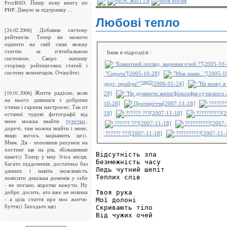
МОЄ ЖИТТЯ
Моя поезія
FreeBSD. Пишу нову книгу по
PHP. Дякую за підтримку ...
Любові тепло
[24.02.2006] Добавив систему
рейтингiв. Тепер ви можете
оцiнити на свiй смак кожну
статтю за п'ятибальною
Інше в підрозділі :
системою. Скоро напишу
"Блакитний погляд, марення очей ?"[2005-10-
сторiнку рейтингових статей i
систему коментарiв. Очiкуйте)
"Сирота"[2005-10-28]
"Між нами..."[2005-1
+mp3
друг, прийди!"
[2006-01-24]
"Не можу я 
[19.01.2006] Життя радісне, коли
29]
"Не думаючи жити/філософія сучасного 
на нього дивишся з добрими
10-28]
Протиріччя[2007-11-18]
???????
очима і гарним настроєм). Так от
останні чудові фотографії від
18]
?????? ???[2007-11-18]
??????????[2
мене можна знайти
,
тутечки
?????? ???[2007-11-18]
??????????[2007-
доречі, там можна знайти і мене,
?????? ???[2007-11-18]
??????????[2007-11-
якщо когось зацікавить це)).
Ммм. Дя - поповнив рахунок на
хостинг ще на рік, збільшивши
Відсутність зла

пакет)) Тепер у мну 3гіга місця,
Безмежність часу

багато піддоменів, достатньо баз
Ледь чутний шепіт

данних і навіть можливість
Теплих слів

повісити декілька доменів у себе
- не погано, коротко кажучи. Ну
добре, досить, ато вже не новина
Твоя рука

- а ціла стаття про моє життя-
Мої долоні

буття)) Заходьте ще)
Скривають тіло

Від чужих очей
