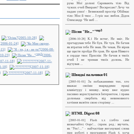
рука Мої долоні Скривають тіло Від
чужих очей Вмираю? Воскресаю? Лечу чи
падаю униз! - Безмежний простір Обіймає
тіло: Моє й твоє ... І гріє нас любов. Дідок
Олександр "Не виб ...
+mp3
Пісня "Не..."
"Осінь"[2005-10-28]
[2006-10-28] К.1 Не встиг, Не зміг, Не
причарував тебе Не був, Не чув, Не бачив
"[2006-01-24]
"Ко Мне скорее,
як втратив тебе Не знав, Не чекав, Не вірив
-15]
"Я - ти, і я - не ти"[2006-08-
що щастя пройде Не грав, Не крав Нівкого
+mp3
я сердце твоє Приспів: Не бачив я твоїх
10-23]
Пісня "Не..."
[2006-
очей І не тримав твоїх долонь, Не
007-11-18]
??????????[2007-11-
відчував ...
1-18]
??????????[2007-11-18]
]
??????????[2007-11-18]
Швидкі пальчики 01
[2003-01-01] За побажаннями тих, хто
вважає своїми знаряддями праці
клавіатуру і мишку, кому вже нудно
пасивно користуватися Інтернетом, і права
долонька свербить від невимовного
хотіння вклеїти свою сторінку ...
HTML Digest 08
[2003-01-01] Flash x.x (себто самі
визначайте) Oops!... (прим. ред.: звучить,
як “Упс!...” - найчастіше вигукувані слова
при роботі з програмою Flash 4, хоча