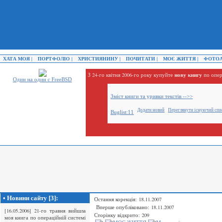
ХАТА МОЯ |
ПОРТФОЛІО |
ХРИСТИЯНИНУ |
ПОЧИТАТИ |
МОЄ ЖИТТЯ |
ФОТОА
нову книгу
З 24-го квітня 2006-го року купуйте
по опер
Один на один с FreeBSD
Зміст книги та уривки текстів -->>
Додати новий
Переглянути існуючий спи
Buglist:11
• Новини сайту [3]:
Остання корекція: 18.11.2007
Вперше опубліковано: 18.11.2007
[16.05.2006] 21-го травня вийшла
Сторінку відкрито: 209
моя книга по операційній системі