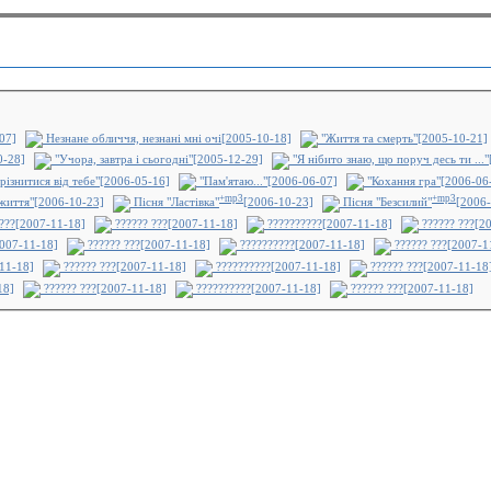
07]
Незнане обличчя, незнані мні очі[2005-10-18]
"Життя та смерть"[2005-10-21]
0-28]
"Учора, завтра і сьогодні"[2005-12-29]
"Я нібито знаю, що поруч десь ти ...
різнитися від тебе"[2006-05-16]
"Пам'ятаю..."[2006-06-07]
"Кохання гра"[2006-06
+mp3
+mp3
життя"[2006-10-23]
Пісня "Ластівка"
[2006-10-23]
Пісня "Безсилий"
[2006-
???[2007-11-18]
?????? ???[2007-11-18]
??????????[2007-11-18]
?????? ???[2
007-11-18]
?????? ???[2007-11-18]
??????????[2007-11-18]
?????? ???[2007-1
11-18]
?????? ???[2007-11-18]
??????????[2007-11-18]
?????? ???[2007-11-18
18]
?????? ???[2007-11-18]
??????????[2007-11-18]
?????? ???[2007-11-18]