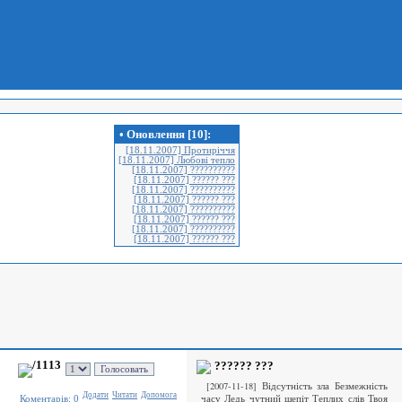
• Оновлення [10]:
[18.11.2007] Протиріччя
[18.11.2007] Любові тепло
[18.11.2007] ??????????
[18.11.2007] ?????? ???
[18.11.2007] ??????????
[18.11.2007] ?????? ???
[18.11.2007] ??????????
[18.11.2007] ?????? ???
[18.11.2007] ??????????
[18.11.2007] ?????? ???
/1113
?????? ???
[2007-11-18] Відсутність зла Безмежність
Додати
Читати
Допомога
часу Ледь чутний шепіт Теплих слів Твоя
Коментарiв: 0