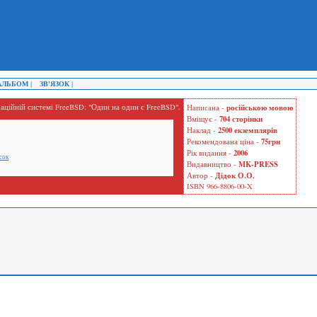
ЛЬБОМ |
ЗВ'ЯЗОК |
аційній системі FreeBSD: "Один на один с FreeBSD".
російською мовою
Написана -
704 сторінки
Вміщує -
2500 екземплярів
Наклад -
75грн
Рекомендована ціна -
2006
Рік видання -
сок
MK-PRESS
Видавництво -
Дідок О.О.
Автор -
ISBN 966-8806-00-X