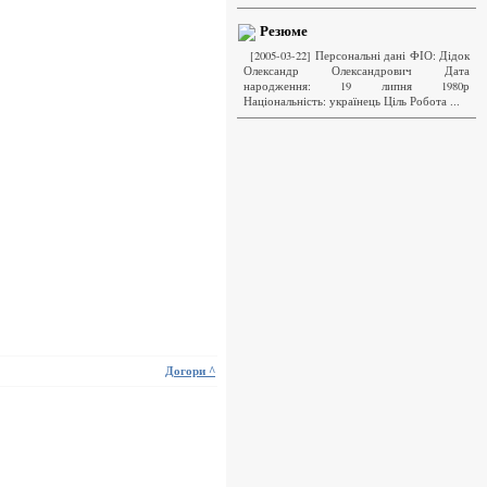
Резюме
[2005-03-22] Персональні дані ФІО: Дідок
Олександр Олександрович Дата
народження: 19 липня 1980р
Національність: українець Ціль Робота ...
Догори ^