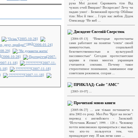
рука Мої долоні Скривають тіло Від
чужих очей Вмираю? Воскресаю? Лечу чи
падаю униз! - Безмежний простір Обіймає
тіло: Моє й твоє ... І гріє нас любов. Дідок
Олександр "Не виб ...
Дисидент Євгеній Сверстюк
[2004-05-13] "Некоторые протестанты
"Осінь"[2005-10-28]
сами работают на понятие "секта" своей
+mp3
е, друг, прийди!"
[2006-01-24]
замкнутостью, социальной
6-08-29]
"Не думаючи жити/
безответственностью и культурной
пассивностью" Сегодня протестантские
3
[2006-10-28]
Протиріччя[2007-
церкви в глазах многих украинцев
2007-11-18]
??????????[2007-11-
считаются сектами. Почему такое
стереотипное понимание, навязанное еще
1-18]
??????????[2007-11-18]
советским режимом, сохран ...
]
??????????[2007-11-18]
ПРИКЛАД: Сайт "АМС"
[2003-10-07] ...
Прочитані мною книги
[2005-06-27] ... але тільки починаючи з
літа 2002-го року. Мел Риз "Круг на песке":
перевод с английского - Заокский:
"Источник Жизни"; 1999. - 128 с. Человеку
почти невозможно примириться с мыслью,
что кто-то пользуется тем, что
принадледит ему. И как легко само ...