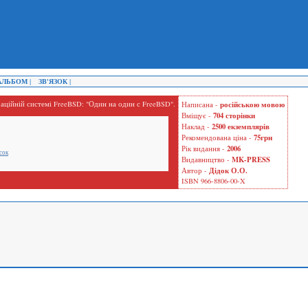
ЛЬБОМ |
ЗВ'ЯЗОК |
аційній системі FreeBSD: "Один на один с FreeBSD".
російською мовою
Написана -
704 сторінки
Вміщує -
2500 екземплярів
Наклад -
75грн
Рекомендована ціна -
2006
Рік видання -
сок
MK-PRESS
Видавництво -
Дідок О.О.
Автор -
ISBN 966-8806-00-X