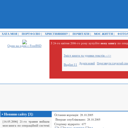
ХАТА МОЯ |
ПОРТФОЛІО |
ХРИСТИЯНИНУ |
ПОЧИТАТИ |
МОЄ ЖИТТЯ |
ФОТОА
нову книгу
З 24-го квітня 2006-го року купуйте
по опер
Один на один с FreeBSD
Зміст книги та уривки текстів -->>
Додати новий
Переглянути існуючий спи
Buglist:11
• Новини сайту [3]:
Остання корекція: 28.10.2005
Вперше опубліковано: 28.10.2005
[16.05.2006] 21-го травня вийшла
Сторінку відкрито: 677
моя книга по операційній системі