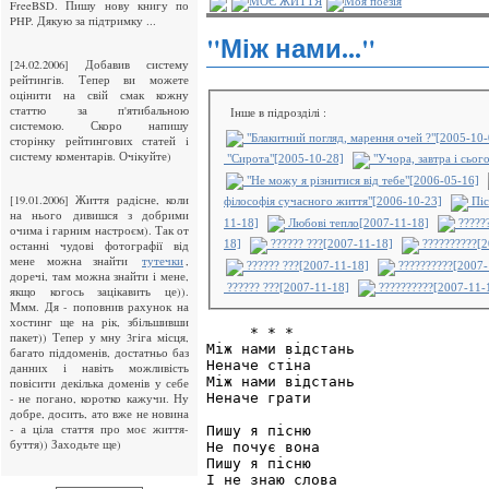
МОЄ ЖИТТЯ
Моя поезія
FreeBSD. Пишу нову книгу по
PHP. Дякую за підтримку ...
"Між нами..."
[24.02.2006] Добавив систему
рейтингiв. Тепер ви можете
оцiнити на свiй смак кожну
статтю за п'ятибальною
Інше в підрозділі :
системою. Скоро напишу
"Блакитний погляд, марення очей ?"[2005-10-
сторiнку рейтингових статей i
систему коментарiв. Очiкуйте)
"Сирота"[2005-10-28]
"Учора, завтра і сьог
"Не можу я різнитися від тебе"[2006-05-16]
[19.01.2006] Життя радісне, коли
філософія сучасного життя"[2006-10-23]
Піс
на нього дивишся з добрими
11-18]
Любові тепло[2007-11-18]
?????
очима і гарним настроєм). Так от
останні чудові фотографії від
18]
?????? ???[2007-11-18]
??????????[2
мене можна знайти
,
тутечки
?????? ???[2007-11-18]
??????????[2007-
доречі, там можна знайти і мене,
?????? ???[2007-11-18]
??????????[2007-11-
якщо когось зацікавить це)).
Ммм. Дя - поповнив рахунок на
хостинг ще на рік, збільшивши
     * * *

пакет)) Тепер у мну 3гіга місця,
Між нами відстань

багато піддоменів, достатньо баз
Неначе стіна

данних і навіть можливість
Між нами відстань

повісити декілька доменів у себе
Неначе грати

- не погано, коротко кажучи. Ну
добре, досить, ато вже не новина
- а ціла стаття про моє життя-
Пишу я пісню

буття)) Заходьте ще)
Не почує вона

Пишу я пісню

І не знаю слова
