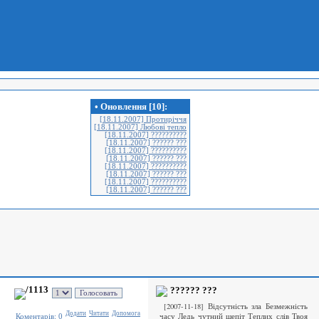
• Оновлення [10]:
[18.11.2007] Протиріччя
[18.11.2007] Любові тепло
[18.11.2007] ??????????
[18.11.2007] ?????? ???
[18.11.2007] ??????????
[18.11.2007] ?????? ???
[18.11.2007] ??????????
[18.11.2007] ?????? ???
[18.11.2007] ??????????
[18.11.2007] ?????? ???
/1113
?????? ???
[2007-11-18] Відсутність зла Безмежність
Додати
Читати
Допомога
часу Ледь чутний шепіт Теплих слів Твоя
Коментарiв: 0