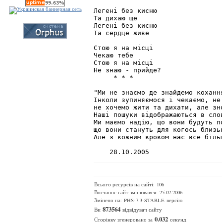
Легені без кисню

Та дихаю ще

Легені без кисню

Та сердце живе

Стою я на місці

Чекаю тебе

Стою я на місці

Не знаю - прийде?

     * * *

"Ми не знаємо де знайдемо кохання
Інколи зупиняємося і чекаємо, не
не хочемо жити та дихати, але зн
Наші пошуки відображаються в сло
Ми маємо надію, що вони будуть по
що вони стануть для когось близь
Але з кожним кроком нас все біль
    28.10.2005
Всього ресурсів на сайті: 106
Востаннє сайт змінювався: 25.02.2006
Змінено на: PHS-7.3-STABLE версію
873564
Ви
відвідувач сайту
0.032
Сторінку згенеровано за
секунд