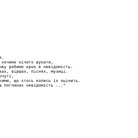
.

 хочемо нічого шукати,

ову робимо крок в невідомість.

вах, віршах, піснях, музиці.

чуті,

кими, що хтось колись їх оцінить.

ш поглинає невідомість ..."
