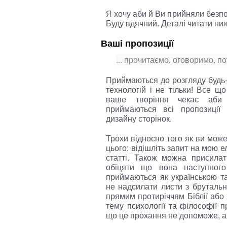
Я хочу аби й Ви прийняли безпо
Буду вдячний. Деталі читати ни
Ваші пропозиції
... прочитаємо, оговоримо, по
Приймаються до розгляду будь-я
технологій і не тільки! Все щ
ваше творіння чекає аби 
приймаються всі пропозиції
дизайну сторінок.
Трохи відносно того як ви може
цього: відішліть запит на мою е
статті. Також можна присила
обіцяти що вона наступного
приймаються як українською т
не надсилати листи з брутальн
прямим протиріччям Біблії або 
тему психології та філософії 
що це прохання не допоможе, але 