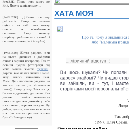
FreeBSD. Пишу нову книгу по
PHP. Дякую за підтримку ...
ХАТА МОЯ
[24.02.2006] Добавив систему
рейтингiв. Тепер ви можете
оцiнити на свiй смак кожну
статтю за п'ятибальною
системою. Скоро напишу
Про те, чому я звільнився
сторiнку рейтингових статей i
систему коментарiв. Очiкуйте)
Або "маленька правда
[19.01.2006] Життя радісне, коли
на нього дивишся з добрими
... ліричний відступ :)
очима і гарним настроєм). Так от
останні чудові фотографії від
мене можна знайти
,
тутечки
Ви щось шукали? Чи попали 
доречі, там можна знайти і мене,
якщо когось зацікавить це)).
адресу знайомі? Чи видав стор
Ммм. Дя - поповнив рахунок на
ви зайшли, ви - тут, і маєте
хостинг ще на рік, збільшивши
сторінками моєї персональної с
пакет)) Тепер у мну 3гіга місця,
багато піддоменів, достатньо баз
данних і навіть можливість
"
повісити декілька доменів у себе
Люди 
- не погано, коротко кажучи. Ну
добре, досить, ато вже не новина
- а ціла стаття про моє життя-
Так доб
буття)) Заходьте ще)
(1997. Плач Єремії