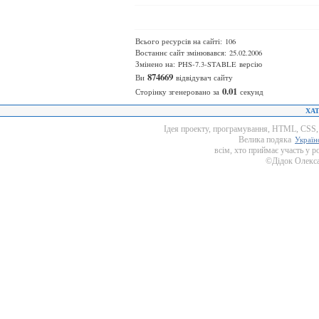
Всього ресурсів на сайті: 106
Востаннє сайт змінювався: 25.02.2006
Змінено на: PHS-7.3-STABLE версію
874669
Ви
відвідувач сайту
0.01
Сторінку згенеровано за
секунд
ХАТ
Ідея проекту, програмування, HTML, CSS, д
Велика подяка
Україн
всім, хто приймає участь у р
©Дідок Олекса