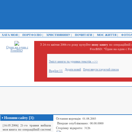
ХАТА МОЯ |
ПОРТФОЛІО |
ХРИСТИЯНИНУ |
ПОЧИТАТИ |
МОЄ ЖИТТЯ |
ФОТОА
нову книгу
З 24-го квітня 2006-го року купуйте
по операційній 
Один на один с
FreeBSD: "Один на один с Fr
FreeBSD
Зміст книги та уривки текстів -->>
Додати новий
Переглянути існуючий список
Buglist:11
• Новини сайту [3]:
Остання корекція: 01.08.2003
Вперше опубліковано: 00.00.0000
[16.05.2006] 21-го травня вийшла
Сторінку відкрито: 3126
моя книга по операційній системі