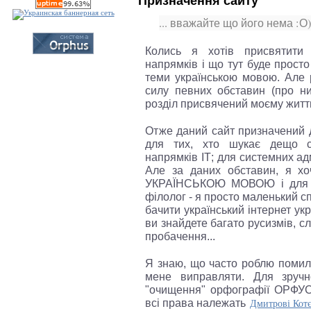
Призначення сайту
... вважайте що його нема :О)
Колись я хотів присвятити 
напрямків і що тут буде просто
теми українською мовою. Але 
силу певних обставин (про н
розділ присвячений моєму житт
Отже даний сайт призначений д
для тих, хто шукає дещо с
напрямків ІТ; для системних а
Але за даних обставин, я хо
УКРАЇНСЬКОЮ МОВОЮ і для У
філолог - я просто маленький спе
бачити український інтернет у
ви знайдете багато русизмів, с
пробачення...
Я знаю, що часто роблю помил
мене виправляти. Для зручно
"очищення" орфографії ОРФУС
всі права належать
Дмитрові Кот