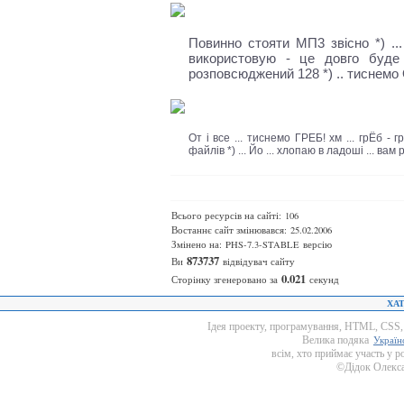
Повинно стояти МП3 звісно *) ...
використовую - це довго буде 
розповсюджений 128 *) .. тиснемо
От і все ... тиснемо ГРЕБ! хм ... грЁб -
файлів *) ... Йо ... хлопаю в ладоші ... ва
Всього ресурсів на сайті: 106
Востаннє сайт змінювався: 25.02.2006
Змінено на: PHS-7.3-STABLE версію
873737
Ви
відвідувач сайту
0.021
Сторінку згенеровано за
секунд
ХАТ
Ідея проекту, програмування, HTML, CSS, д
Велика подяка
Україн
всім, хто приймає участь у р
©Дідок Олекса