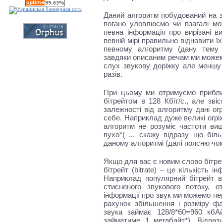
Даний алгоритм побудований на зр
погано уловлюємо чи взагалі мо
певна інформація про вирізані в
певній мірі правильно відновити 
певному алгоритму (дану тему
завдяки описаним речам ми можем
слух звукову доріжку але меншу
разів.
При цьому ми отримуємо прибли
бітрейтом в 128 Кбіт/с., але зві
залежності від алгоритму дані о
себе. Наприклад дуже великі огрі
алгоритм не розуміє частоти ви
вухо*( ... скажу відразу що біл
даному алгоритмі (далі поясню чо
Якщо для вас є новим слово бітре
бітрейт (bitrate) – це кількість і
Наприклад популярний бітрейт в
стисненого звукового потоку,
інформації про звук ми можемо пе
рахунок збільшення і розміру фа
звука займає 128/8*60=960 кбА
займатиме 1 мегабайт*). Відр