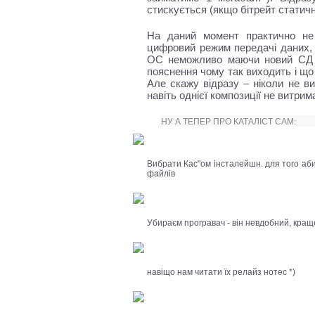
стискується (якщо бітрейт статичн
На даний момент практично не
цифровий режим передачі даних, 
ОС неможливо маючи новий СД 
пояснення чому так виходить і що
Але скажу відразу – ніколи не в
навіть однієї композиції не витрима
НУ А ТЕПЕР ПРО КАТАЛІСТ САМ:
Вибрати Кас"ом інсталейшн. для того аби
файлів
Убираєм програвач - він невдобний, краще 
навіщо нам читати їх релайз нотес *)