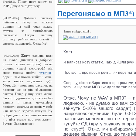
ПОЧИТАТИ
Інформ. технології
FreeBSD. Пишу нову книгу по
PHP. Дякую за підтримку ...
Перегоняємо в МП3*)
[24.02.2006] Добавив систему
рейтингiв. Тепер ви можете
оцiнити на свiй смак кожну
статтю за п'ятибальною
Інше в підрозділі :
системою. Скоро напишу
Web ...[2003-01-01]
сторiнку рейтингових статей i
систему коментарiв. Очiкуйте)
Хм *)
[19.01.2006] Життя радісне, коли
на нього дивишся з добрими
Я написав нову статтю. Таки дійшли руки,
очима і гарним настроєм). Так от
останні чудові фотографії від
Про що … про прості речі … як перегнати
мене можна знайти
,
тутечки
доречі, там можна знайти і мене,
якщо когось зацікавить це)).
Спершу, ніж розбиратися з програмами, 
Ммм. Дя - поповнив рахунок на
того .. а що таке МП3 і чому саме такі п
хостинг ще на рік, збільшивши
пакет)) Тепер у мну 3гіга місця,
Отже. Чому не WAV а МП3? – про
багато піддоменів, достатньо баз
данних і навіть можливість
людиною, - не думаю що вам схо
повісити декілька доменів у себе
займуть 5-10% вашого харда*) 
- не погано, коротко кажучи. Ну
найрозповсюдженими були 60-120
добре, досить, ато вже не новина
настільки меломан що не терпите
- а ціла стаття про моє життя-
купуйте СД і круту звукову апарату
буття)) Заходьте ще)
не існує*). Отже, ми вибираємо 
дешеве рішення. Отже, що таке М