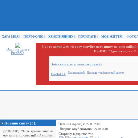
ХАТА МОЯ |
ПОРТФОЛІО |
ХРИСТИЯНИНУ |
ПОЧИТАТИ |
МОЄ ЖИТТЯ |
ФОТОА
нову книгу
З 24-го квітня 2006-го року купуйте
по операційній 
Один на один с
FreeBSD: "Один на один с Fr
FreeBSD
Зміст книги та уривки текстів -->>
Додати новий
Переглянути існуючий список
Buglist:11
• Новини сайту [3]:
Остання корекція: 29.03.2004
Вперше опубліковано: 29.03.2004
[16.05.2006] 21-го травня вийшла
Сторінку відкрито: 962
моя книга по операційній системі