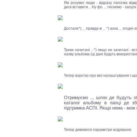
Які розумні люди - відразу папочка відк
диск вставити... Ну фо ... тиснемо - запуск .
Достали*) ... правда ж ... *) ахха ... згодні-
Треки зачитані .. *) якщо не зачитані - вс
назву альбома (ці дані будуть використані 
Тепер коротко про мої налаштування і що я 
Отримуємо ... шлях де будуть зб
каталог альбому в папці де з
підтримка АСПІ. Якщо нема - мож
Тепер дивимося параметри кодування.