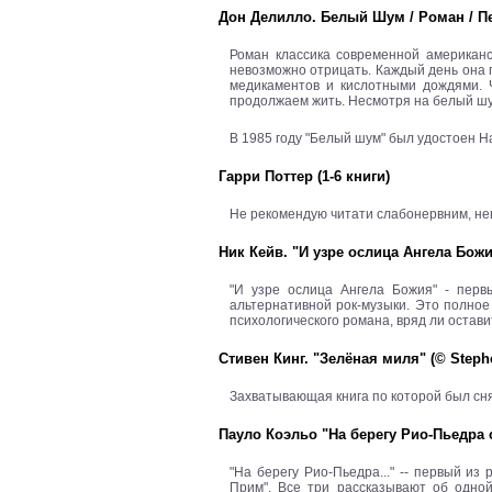
Дон Делилло. Белый Шум / Роман / Пер.
Роман классика современной американс
невозможно отрицать. Каждый день она п
медикаментов и кислотными дождями. 
продолжаем жить. Несмотря на белый шум
В 1985 году "Белый шум" был удостоен 
Гарри Поттер (1-6 книги)
Не рекомендую читати слабонервним, невр
Ник Кейв. "И узре ослица Ангела Божия
"И узре ослица Ангела Божия" - перв
альтернативной рок-музыки. Это полное
психологического романа, вряд ли остав
Стивен Кинг. "Зелёная миля" (© Stephen 
Захватывающая книга по которой был сн
Пауло Коэльо "На берегу Рио-Пьедра 
"На берегу Рио-Пьедра..." -- первый из
Прим". Все три рассказывают об одно