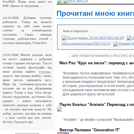
МОЄ ЖИТТЯ
FreeBSD. Пишу нову книгу по
PHP. Дякую за підтримку ...
Прочитані мною книг
[24.02.2006] Добавив систему
рейтингiв. Тепер ви можете
оцiнити на свiй смак кожну
статтю за п'ятибальною
Інше в підрозділі :
системою. Скоро напишу
Розчарування. 28.04.2003[2003-04-28]
М
сторiнку рейтингових статей i
систему коментарiв. Очiкуйте)
Моя характеристика[2005-03-21]
Резюме[20
[19.01.2006] Життя радісне, коли
... але тільки починаючи з літа 2002-го 
на нього дивишся з добрими
Мел Риз "Круг на песке": перевод с ан
очима і гарним настроєм). Так от
останні чудові фотографії від
мене можна знайти
,
тутечки
Человеку почти невозможно примириться с
доречі, там можна знайти і мене,
благодарность пользоваться тем, что, б
якщо когось зацікавить це)).
к грешным людям и предлагает бепрецеде
Ммм. Дя - поповнив рахунок на
Истории, рассказанные в этой книге, дос
хостинг ще на рік, збільшивши
объединили свои человеческие потуги с 
пакет)) Тепер у мну 3гіга місця,
Для широкого круга читателей.
багато піддоменів, достатньо баз
данних і навіть можливість
Пауло Коельо "Алхімік".Переклад з по
повісити декілька доменів у себе
- не погано, коротко кажучи. Ну
добре, досить, ато вже не новина
- а ціла стаття про моє життя-
"Алхімік" - це мовби сучасний "Мальнький 
буття)) Заходьте ще)
Виктор Пелевин "Generation П"