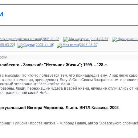
и
оя характеристика іншими[2003-09-03]
Ми жартуємо[2004-05-25]
Прощальний л
05-03-22]
Смуток[2005-11-10]
Моя поезія[2006-08-29]
року.
глийского - Заокский: "Источник Жизни"; 1999. - 128 с.
 мыслью, что кто-то пользуется тем, что принадледит ему. И как легко само
ез всякого сомнения, принадлежит Богу. А Он в Своем безграничном терпени
нтный эксперимент: "Испытайте Меня...".
товерны. Люди, пережившие чудеса в своей жизни, ничем не отличались от нас
неограниченной силой Неба.
ртугальської Віктора Морозова. Львів. ВНТЛ-Класика. 2002
принц". Глибока і проста книжка. - Мілорад Павич, автор "Хозарського словник