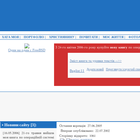
ХАТА МОЯ |
ПОРТФОЛІО |
ХРИСТИЯНИНУ |
ПОЧИТАТИ |
МОЄ ЖИТТЯ |
ФОТОА
нову книгу
З 24-го квітня 2006-го року купуйте
по опер
Один на один с FreeBSD
Зміст книги та уривки текстів -->>
Додати новий
Переглянути існуючий спи
Buglist:11
• Новини сайту [3]:
Остання корекція: 27.06.2005
Вперше опубліковано: 22.07.2002
[16.05.2006] 21-го травня вийшла
Сторінку відкрито: 1061
моя книга по операційній системі