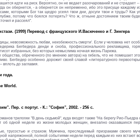
ашится идти на риск. Вероятно, он не ведает разочарований и не страдает -- 
гда он обернется, - а обернется он непременно, ибо это присуще каждому из 
есами, которыми Бог так щедро усеял твои дни, досуги твои и труды? Как 
лубже, потому что боялся потерять? Что ж, отныне достоянием твоим буде
точил и рассеял".
стази. (1999) Перевод с французского И.Васюченко и Г. Зингера
ядицы, невозможность любви, неизбежность смерти'. Если у человека нет осо
редерика Бегбедера денди и сноба, профессионального рекламщика, горя
 пятисот избранных, без которых немыслима ночная жизнь Парижа.
у общества, обреченного (по мнению автора) на гибель, что не помешает эт
стливо. Бегбедер особенно дорожит своей славой «литературного первооткр
– вплоть до заглавия.
 года.
e World.
. Пер. с португ. - К.: "София", 2002. - 256 с.
романов трилогии "В день седьмой", куда входят также "На берегу Рио-Пьедра 
ют об одной неделе из жизни молодых женщин, внезапно оказавшихся пер
ю, трусостью и страхом. Мужчина, преследуемый призраками своего муч
дной напряжонной, полной событиями недели перед каждым из них встают во
ный путь. Добро или зло изберут они?