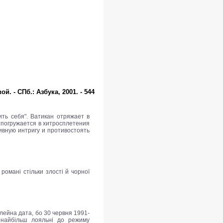
 - СПб.: Азбука, 2001. - 544
ть себя". Ватикан отряжает в
 погружается в хитросплетения
вную интригу и противостоять
романі стільки злості й чорної
лейна дата, бо 30 червня 1991-
ь найбільш лояльні до режиму