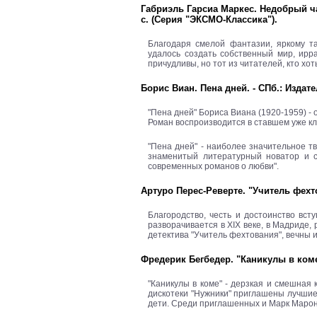
Габриэль Гарсиа Маркес. Недобрый час
с. (Серия "ЭКСМО-Классика").
Благодаря смелой фантазии, яркому т
удалось создать собственный мир, ирр
причудливы, но тот из читателей, кто хоть
Борис Виан. Пена дней. - СПб.: Издате
"Пена дней" Бориса Виана (1920-1959) 
Роман воспроизводится в ставшем уже кл
"Пена дней" - наиболее значительное тв
знаменитый литературный новатор и ст
современных романов о любви".
Артуро Перес-Реверте. "Учитель фехтов
Благородство, честь и достоинство вст
разворачивается в ХІХ веке, в Мадриде
детектива "Учитель фехтования", вечны 
Фредерик Бегбедер. "Каникулы в коме"
"Каникулы в коме" - дерзкая и смешная
дискотеки "Нужники" приглашены лучшие 
дети. Среди приглашенных и Марк Маронье