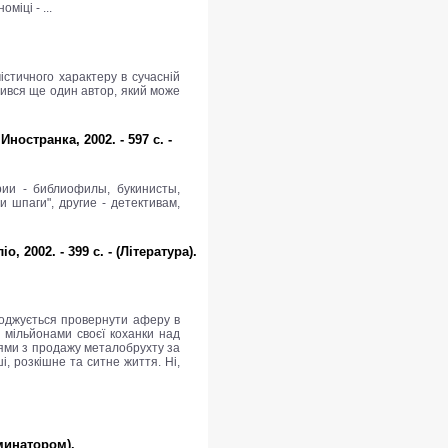
міці - ...
істичного характеру в сучасній
явився ще один автор, який може
остранка, 2002. - 597 с. -
рии - библиофилы, букинисты,
шпаги", другие - детективам,
2002. - 399 с. - (Література).
огоджується провернути аферу в
й мільйонами своєї коханки над
іями з продажу металобрухту за
і, розкішне та ситне життя. Ні,
юминатором).