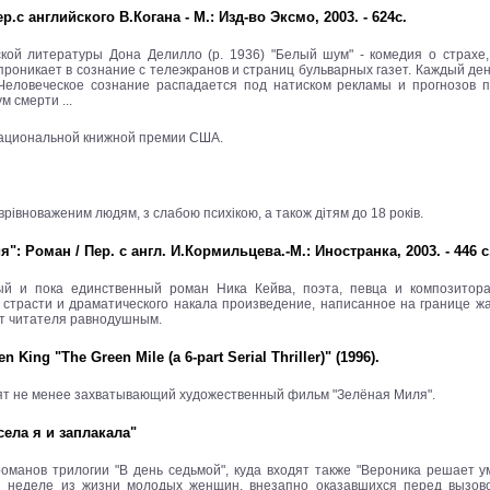
с английского В.Когана - М.: Изд-во Эксмо, 2003. - 624с.
кой литературы Дона Делилло (р. 1936) "Белый шум" - комедия о страхе,
роникает в сознание с телеэкранов и страниц бульварных газет. Каждый ден
Человеческое сознание распадается под натиском рекламы и прогнозов п
 смерти ...
Национальной книжной премии США.
івноваженим людям, з слабою психікою, а також дітям до 18 років.
": Роман / Пер. с англ. И.Кормильцева.-М.: Иностранка, 2003. - 446 
ый и пока единственный роман Ника Кейва, поэта, певца и композитора
 страсти и драматического накала произведение, написанное на границе ж
ит читателя равнодушным.
King "The Green Mile (a 6-part Serial Thriller)" (1996).
ят не менее захватывающий художественный фильм "Зелёная Миля".
села я и заплакала"
 романов трилогии "В день седьмой", куда входят также "Вероника решает у
й неделе из жизни молодых женщин, внезапно оказавшихся перед вызово