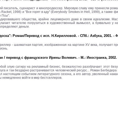
й писатель, сценарист и кинопродюссер. Мировую славу ему принесли роман
 a Racket, 1998) и "Все горят в аду" (Everybody Smokes in Hell, 1999), а такж
е Псы".
градировавшего общества, крайне лицемерного даже в своем идеализме. Ма
лагает читателю погрузиться в художественный вымысел, а буквально у на
 определяют деньги.
ска": Роман/Перевод с исп. Н.Кирилловой. - СПб.: Азбука, 2001. - 44
триллер - шахматная партия, изображенная на картине XV века, получает п
изнь.
 / перевод с французского Ирины Волевич. - М.: Иностранка, 2002. 
обой злую сатиру на рекламный бизнес, безжалостно разоблачает этот без
руга и так бездарно растрачивается человеческий ресурс... Роман Бегбедера
ал настоящим событием литературного сезона, а его автор, уволенный нака
бы немедленно войти в мир бестселлеров.