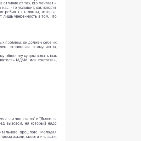
в отличие от тех, кто мечтает и
нас, - то услышит, как говорит
употребил ты таланты, которые
т лишь уверенность в том, что
бых проблем, он должен себе их
чего сторонника коммунистов,
ому обществу существовать (как
ывателя» МДМА, или «экстази»,
села я и заплакала" и "Дьявол и
ед вызовом, на который надо
ительного прошлого. Молодая
просы жизни, смерти и власти;