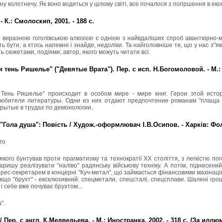
 колотнечу. Як воно водиться у цілому світі, все почалося з погіршення в еконо
К.: Смолоскип, 2001. - 188 с.
о виразною гоголівською алюзією є однією з найвдаліших спроб авантюрно-м
ть бути, а хтось напевне і знайде, недоліки. Та найголовніше те, що у нас з"
ть сюжетами, подіями; автор, якого можуть читати всі.
ень Ришелье" ("Девятые Врата"). Пер. с исп. Н.Богомоловой. - М.: Ин
Тень Ришелье" происходит в особом мире - мире книг. Герои этой исто
юбители литературы. Одни из них отдают предпочтение романам "плаща и 
крытые в трудах по демонологии.
Гола душа": Повість / Худож.-оформлювач І.В.Осипов. - Харків: Фоліо, 
го
кого бунтував проти прагматизму та технократії ХХ століття, з легкістю п
аришу реалізувати "наліво" радянську військову техніку. А потім, піднесени
 прес-секретарем в концерні "Куч-метал", що займається фінансовими махінац
якщо "брухт" - ексклюзивний: спецметали, спецсталі, спецсплави. Шалені грош
 і себе вже почуває брухтом...
".
 Пер. с англ. К.Медведьева. - М.: Иностранка, 2002. - 318 с. (За илл