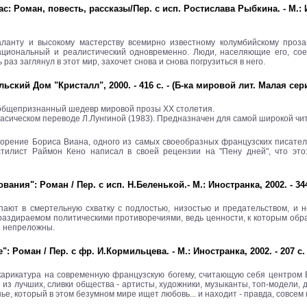
: Роман, повесть, рассказы/Пер. с исп. Ростислава Рыбкина. - М.: 
аланту и высокому мастерству всемирно известному колумбийскому проза
ациональный и реалистический одновременно. Люди, населяющие его, со
 раз заглянул в этот мир, захочет снова и снова погрузиться в него.
льский Дом "Кристалл", 2000. - 416 с. - (Б-ка мировой лит. Малая сер
- общепризнанный шедевр мировой прозы ХХ столетия.
асическом переводе Л.Лунгиной (1983). Предназначен для самой широкой чи
орение Бориса Виана, одного из самых своеобразных французских писателей
илист Раймон Кено написал в своей рецензии на "Пену дней", что это:
ания": Роман / Пер. с исп. Н.Беленькой.- М.: Иностранка, 2002. - 344 
упают в смертельную схватку с подлостью, низостью и предательством, и 
, раздираемом политическими противоречиями, ведь ценности, к которым об
и непреложны.
: Роман / Пер. с фр. И.Кормильцева. - М.: Иностранка, 2002. - 207 с
 карикатура на современную французскую богему, считающую себя центром
из лучших, сливки общества - артисты, художники, музыканты, топ-модели,
, который в этом безумном мире ищет любовь... и находит - правда, совсем н