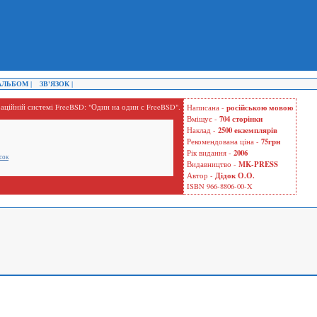
ЛЬБОМ |
ЗВ'ЯЗОК |
аційній системі FreeBSD: "Один на один с FreeBSD".
російською мовою
Написана -
704 сторінки
Вміщує -
2500 екземплярів
Наклад -
75грн
Рекомендована ціна -
2006
Рік видання -
сок
MK-PRESS
Видавництво -
Дідок О.О.
Автор -
ISBN 966-8806-00-X