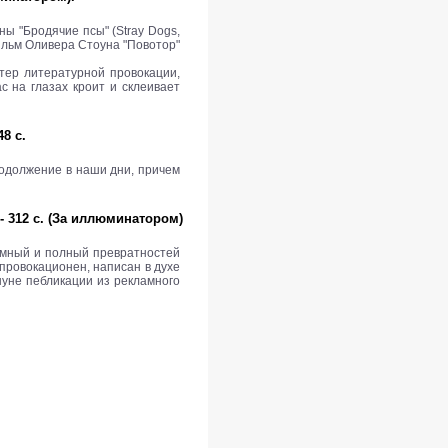
ы "Бродячие псы" (Stray Dogs,
е фильм Оливера Стоуна "Повотор"
стер литературной провокации,
с на глазах кроит и склеивает
8 с.
родолжение в наши дни, причем
- 312 с. (За иллюминатором)
умный и полный превратностей
 провокационен, написан в духе
нуне пебликации из рекламного