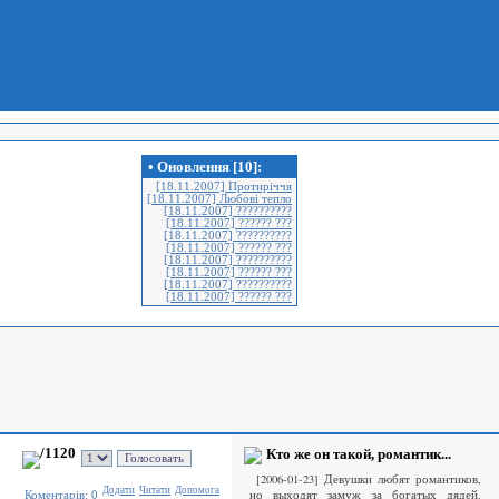
• Оновлення [10]:
[18.11.2007] Протиріччя
[18.11.2007] Любові тепло
[18.11.2007] ??????????
[18.11.2007] ?????? ???
[18.11.2007] ??????????
[18.11.2007] ?????? ???
[18.11.2007] ??????????
[18.11.2007] ?????? ???
[18.11.2007] ??????????
[18.11.2007] ?????? ???
/1120
Кто же он такой, романтик...
[2006-01-23] Девушки любят романтиков,
Додати
Читати
Допомога
но выходят замуж за богатых дядей.
Коментарiв: 0