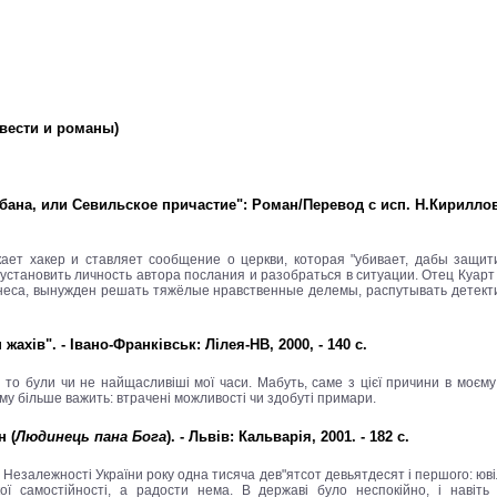
овести и романы)
ана, или Севильское причастие": Роман/Перевод с исп. Н.Кирилловой.
ет хакер и ставляет сообщение о церкви, которая "убивает, дабы защити
установить личность автора послания и разобраться в ситуации. Отец Куарт
неса, вынужден решать тяжёлые нравственные делемы, распутывать детекти
хів". - Івано-Франківськ: Лілея-НВ, 2000, - 140 с.
 то були чи не найщасливіші мої часи. Мабуть, саме з цієї причини в моєму 
ому більше важить: втрачені можливості чи здобуті примари.
 (
Людинець пана Бога
). - Львів: Кальварія, 2001. - 182 с.
Незалежності України року одна тисяча дев"ятсот девьятдесят і першого: юві
кої самостійності, а радости нема. В державі було неспокійно, і навіт