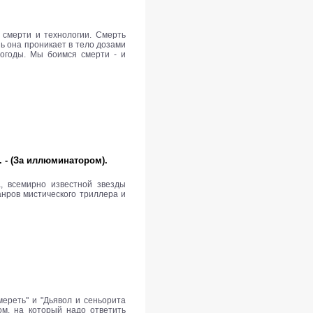
 смерти и технологии. Смерть
ь она проникает в тело дозами
огоды. Мы боимся смерти - и
с. - (За иллюминатором).
, всемирно известной звезды
анров мистического триллера и
мереть" и "Дьявол и сеньорита
м, на который надо ответить