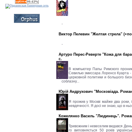
-
Виктор Пелевин "Желтая стрела" (+п
-
Артуро Перес-Реверте "Кожа для бараб
с.
В компьютер Папы Римского проника
Севилью эмиссара Лоренсо Куарта - 
церковной политики и большого биз
соблазну...
Юрій Андрухович "Московіада. Роман жа
Я прожив у Москві майже два роки, і
невдячності. Я досі не знаю, що в нь
Кожелянко Василь "Людинець". Роман
Тривожним і невеселим видався День 
го виповняється 50 років українсь