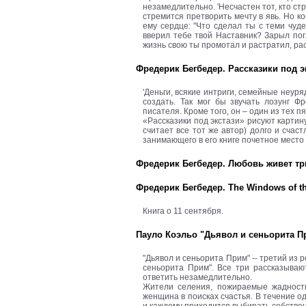
незамедлительно. 'Несчастен тот, кто стр
стремится претворить мечту в явь. Но ко
ему сердце: "Что сделал ты с теми чуд
вверил тебе твой Наставник? Зарыл пог
жизнь свою ты промотал и растратил, рас
Фредерик Бегбедер. Рассказики под эк
'Деньги, всякие интриги, семейные неур
создать. Так мог бы звучать лозунг Ф
писателя. Кроме того, он – один из тех
«Рассказики под экстази» рисуют картин
считает все тот же автор) долго и сча
занимающего в его книге почетное место 
Фредерик Бегбедер. Любовь живет три
Фредерик Бегбедер. The Windows of th
Книга о 11 сентября.
Пауло Коэльо "Дьявол и сеньорита Прим"
"Дьявол и сеньорита Прим" -- третий из 
сеньорита Прим". Все три рассказыва
ответить незамедлительно.
Жители селения, пожираемые жадность
женщина в поисках счастья. В течение о
и каждому приходится выбирать собствен