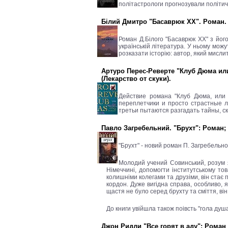
політастрологи прогнозували політичну
Білий Дмитро "Басаврюк ХХ". Роман. - 
Роман Д.Білого "Басаврюк ХХ" з йог
українській література. У ньому можу
розказати історію: автор, який мисли
Артуро Перес-Реверте "Клуб Дюма или т
(Лекарство от скуки).
Действие романа "Клуб Дюма, или 
переплетчики и просто страстные л
третьи пытаются разгадать тайны, с
Павло Загребельний. "Брухт": Роман; "
"Брухт" - новий роман П. Загребельно
Молодий учений Совинський, розум я
Німеччині, допомогти інститутському тов
колишніми колегами та друзіми, він стає
кордон. Дуже вигідна справа, особливо, 
щастя не було серед брухту та сміття, він
До книги увійшла також поівсть "гола душа
Джон Ридли "Все горят в аду": Роман /