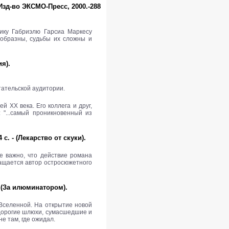
Изд-во ЭКСМО-Пресс, 2000.-288
ику Габриэлю Гарсиа Маркесу
еобразны, судьбы их сложны и
ия).
тательской аудитории.
 ХХ века. Его коллега и друг,
 "...самый проникновенный из
с. - (Лекарство от скуки).
не важно, что действие романа
ращается автор остросюжетного
. (За илюминатором).
 Вселенной. На открытие новой
 дорогие шлюхи, сумасшедшие и
е там, где ожидал.