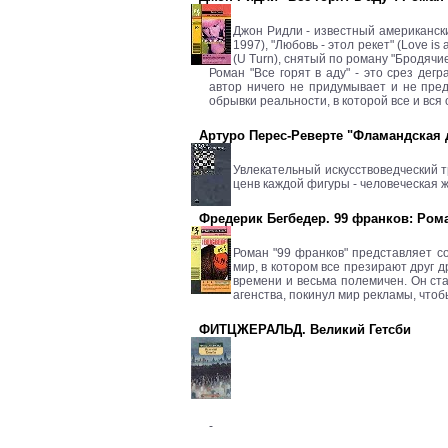
Джон Ридли - известный американски
1997), "Любовь - этол рекет" (Love is
(U Turn), снятый по роману "Бродячи
Роман "Все горят в аду" - это срез де
автор ничего не придумывает и не пред
обрывки реальности, в которой все и вся
Артуро Перес-Реверте "Фламандская до
Увлекательный искусствоведческий 
ценв каждой фигуры - человеческая ж
Фредерик Бегбедер. 99 франков: Роман
Роман "99 франков" представляет с
мир, в котором все презирают друг д
времени и весьма полемичен. Он ст
агенства, покинул мир рекламы, что
ФИТЦЖЕРАЛЬД. Великий Гетсби
-