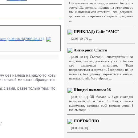
Отступление не в тему, а может быть и в
тему:) Да, именно, именно на этот вопрос
мы и попытаемся ответить. Ах, девушки,
да, вам не понравилось первое предложе
...
ПРИКЛАД: Сайт "АМС"
[2003-10-07] ...
ист до Miratech[2005-03-18]
Антихрист. Стаття
[2001-10-12] Сьогодні, спостерігаючи за
подіями, що відбуваються у світі, багато
хто задаються питанням: "Куди
направляється людство?". І відповідь на це
питання, без сумніву, торкається кожного,
му без намёка на какую-то хоть
незалежно від його віросп ...
и и великой милости обращается
 с вами, разве только тем, что
Швидкі пальчики 06
[2003-01-01] Ой, багато ж буде сьогодні
інформації, ой, як багато!... Літо, хочеться
відпочити, вхопити собі трошки сонця і
якоїсь води, - ...
ПОРТФОЛІО
а"
[0000-00-00] ...